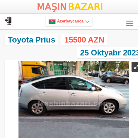
Azərbaycanca
Togg
navi
Toyota Prius
15500 AZN
25 Oktyabr 202