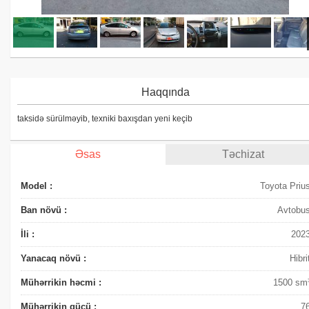
Haqqında
taksidə sürülməyib, texniki baxışdan yeni keçib
Əsas
Təchizat
Model :
Toyota Priu
Ban növü :
Avtobu
İli :
202
Yanacaq növü :
Hibri
Mühərrikin həcmi :
1500 sm
Mühərrikin gücü :
7