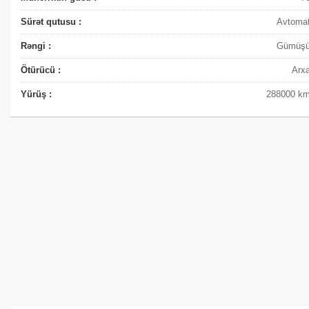
Sürət qutusu :
Avtoma
Rəngi :
Gümüş
Ötürücü :
Arx
Yürüş :
288000 k