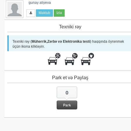
gunay aliyeva
Məktub
İzlə
Texniki rəy
Texniki rəy (
Mühərrik,Zərbə və Elektronika testi
) haqqında öyrənmək
üçün ikona klikləyin.
Park et və Paylaş
0
Park